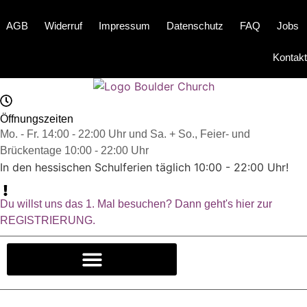
AGB
Widerruf
Impressum
Datenschutz
FAQ
Jobs
Kontakt
Öffnungszeiten
Mo. - Fr. 14:00 - 22:00 Uhr und Sa. + So., Feier- und
Brückentage 10:00 - 22:00 Uhr
In den hessischen Schulferien täglich 10:00 - 22:00 Uhr!
Du willst uns das 1. Mal besuchen? Dann geht's hier zur
REGISTRIERUNG.
FIRMEN & GRUPPEN