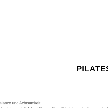
ILATES IN DER BOULDERCHUR
PILATE
Balance und Achtsamkeit.