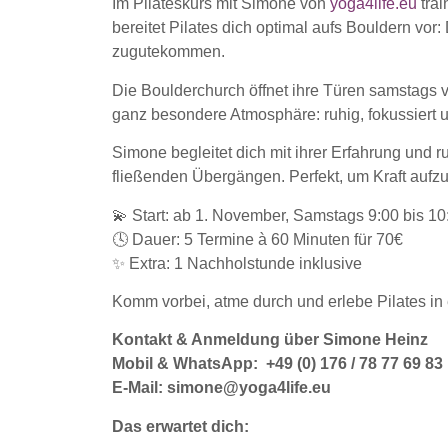
Im Pilateskurs mit Simone von
yoga4life.eu
trai
bereitet Pilates dich optimal aufs Bouldern vor:
zugutekommen.
Die Boulderchurch öffnet ihre Türen samstags vo
ganz besondere Atmosphäre: ruhig, fokussiert u
Simone begleitet dich mit ihrer Erfahrung und
fließenden Übergängen. Perfekt, um Kraft auf
💫 Start: ab 1. November, Samstags 9:00 bis 10
🕓 Dauer: 5 Termine à 60 Minuten für 70€
✨ Extra: 1 Nachholstunde inklusive
Komm vorbei, atme durch und erlebe Pilates in 
Kontakt & Anmeldung über Simone Heinz
Mobil & WhatsApp: +49 (0) 176 / 78 77 69 83
E-Mail: simone@yoga4life.eu
Das erwartet dich: