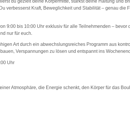
nierst du gezielt deine Körpermitte, stärkst deine Haltung und br
 Du verbesserst Kraft, Beweglichkeit und Stabilität – genau die 
n 9:00 bis 10:00 Uhr exklusiv für alle Teilnehmenden – bevor de
nd nur für euch.
 ruhigen Art durch ein abwechslungsreiches Programm aus kont
zubauen, Verspannungen zu lösen und entspannt ins Wochenende
:00 Uhr
einer Atmosphäre, die Energie schenkt, den Körper für das Bould