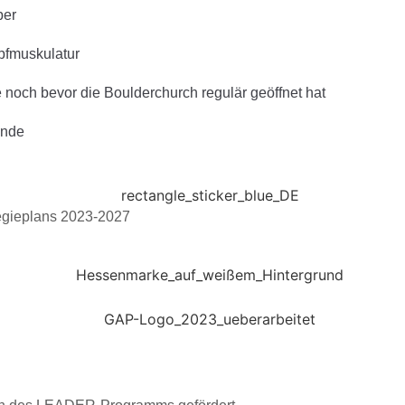
per
pfmuskulatur
e noch bevor die Boulderchurch regulär geöffnet hat
unde
egieplans 2023-2027